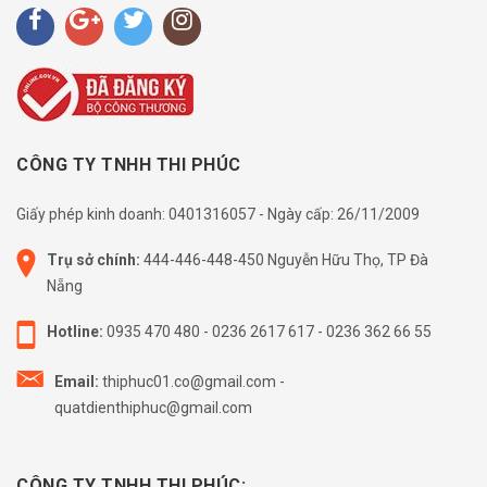
CÔNG TY TNHH THI PHÚC
Giấy phép kinh doanh: 0401316057 - Ngày cấp: 26/11/2009
Trụ sở chính:
444-446-448-450 Nguyễn Hữu Thọ, TP Đà
Nẵng
Hotline:
0935 470 480
-
0236 2617 617
-
0236 362 66 55
Email:
thiphuc01.co@gmail.com
-
quatdienthiphuc@gmail.com
CÔNG TY TNHH THI PHÚC: