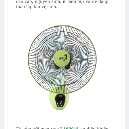
cao cấp, nguyên sinh, ít bám bụi và dễ dàng
tháo lắp khi vệ sinh.
Đi kèm với quạt treo
L160016
có điều khiển