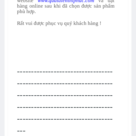
website
www.quatdienthiphuc.com
và đặt
hàng online sau khi đã chọn được sản phẩm
phù hợp.
Rất vui được phục vụ quý khách hàng !
----------------------------------
----------------------------------
----------------------------------
----------------------------------
----------------------------------
---