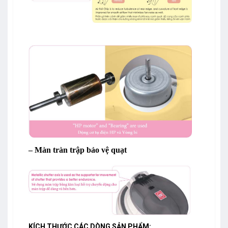
– Màn tràn trập bảo vệ quạt
KÍCH THƯỚC CÁC DÒNG SẢN PHẨM: