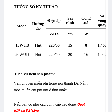
THÔNG SỐ KỸ THUẬT:
Số
Sải
Công
Điện áp
vòng
cánh
suất
Hướng
quay
Model
gió
V/HZ
cm
W
15WUD
Hút
220/50
15
8
1,463
20WUD
Hút
220/50
20
16
1,042
D
ị
ch v
ụ
kèm s
ả
n ph
ẩ
m:
Vận chuyển miễn phí trong nội thành Đà Nẵng,
thỏa thuận chi phí khi ở tỉnh khác
Nếu bạn có nhu cầu cung cấp các dòng
Q
u
ạt
KDk
tại Đà Nẵng