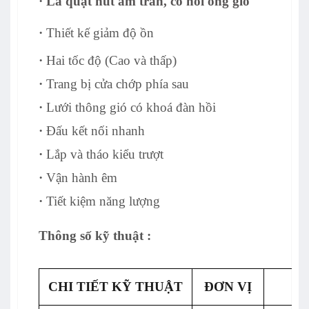
·
Là quạt hút âm trần, có nối ống gió
·
Thiết kế giảm độ ồn
·
Hai tốc độ (Cao và thấp)
·
Trang bị cửa chớp phía sau
·
Lưới thông gió có khoá đàn hồi
·
Đấu kết nối nhanh
·
Lắp và tháo kiểu trượt
·
Vận hành êm
·
Tiết kiệm năng lượng
Thông số kỹ thuật :
CHI TIẾT KỸ THUẬT
ĐƠN VỊ
T