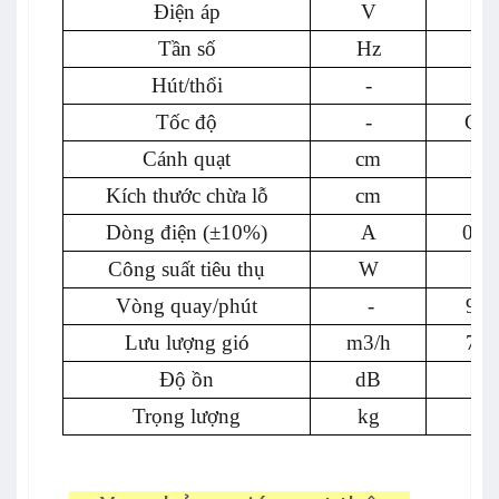
Điện áp
V
Tần số
Hz
Hút/thổi
-
Tốc độ
-
Cao
Cánh quạt
cm
Kích thước chừa lỗ
cm
Dòng điện (±10%)
A
0.4
Công suất tiêu thụ
W
95
Vòng quay/phút
-
930
Lưu lượng gió
m3/h
715
Độ ồn
dB
46
Trọng lượng
kg